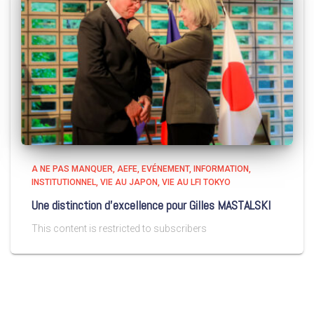
A NE PAS MANQUER
AEFE
EVÉNEMENT
INFORMATION
INSTITUTIONNEL
VIE AU JAPON
VIE AU LFI TOKYO
Une distinction d’excellence pour Gilles MASTALSKI
This content is restricted to subscribers