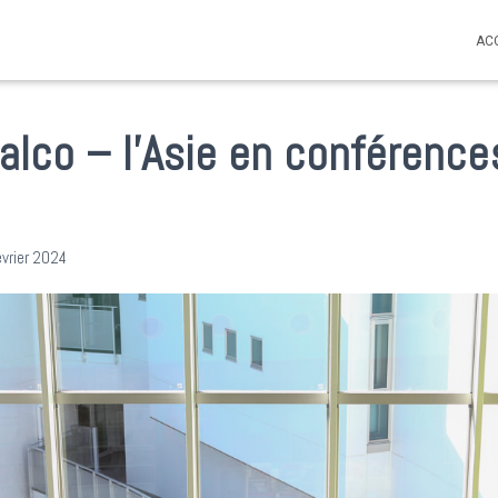
AC
Inalco – l’Asie en conférenc
évrier 2024