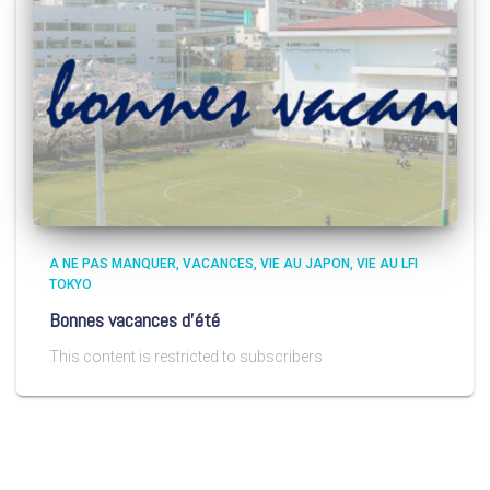
A NE PAS MANQUER
VACANCES
VIE AU JAPON
VIE AU LFI
TOKYO
Bonnes vacances d’été
This content is restricted to subscribers