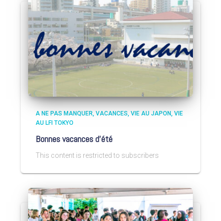
A NE PAS MANQUER
VACANCES
VIE AU JAPON
VIE
AU LFI TOKYO
Bonnes vacances d’été
This content is restricted to subscribers