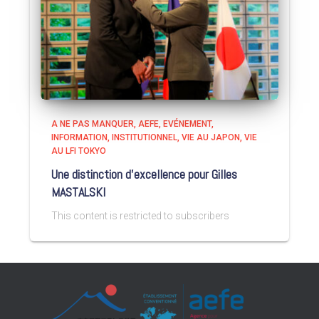
A NE PAS MANQUER
AEFE
EVÉNEMENT
INFORMATION
INSTITUTIONNEL
VIE AU JAPON
VIE
AU LFI TOKYO
Une distinction d’excellence pour Gilles
MASTALSKI
This content is restricted to subscribers