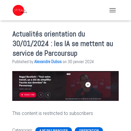
TOGGLE NA
Actualités orientation du
30/01/2024 : les IA se mettent au
service de Parcoursup
Published by
Alexandre Dubos
on
30 janvier 2024
This content is restricted to subscribers
Categories:
A NE PAS MANQUER
ORIENTATION