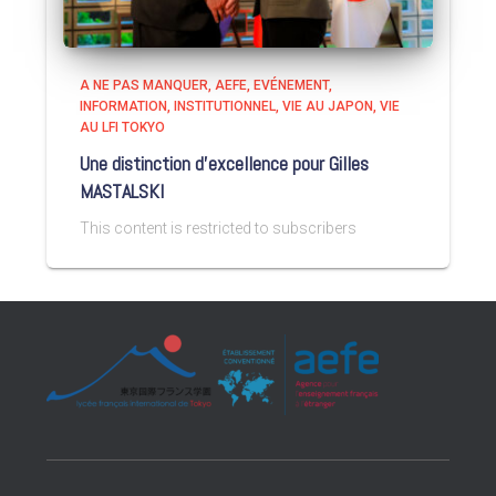
A NE PAS MANQUER
AEFE
EVÉNEMENT
INFORMATION
INSTITUTIONNEL
VIE AU JAPON
VIE
AU LFI TOKYO
Une distinction d’excellence pour Gilles
MASTALSKI
This content is restricted to subscribers