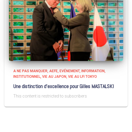
A NE PAS MANQUER
AEFE
EVÉNEMENT
INFORMATION
INSTITUTIONNEL
VIE AU JAPON
VIE AU LFI TOKYO
Une distinction d’excellence pour Gilles MASTALSKI
This content is restricted to subscribers