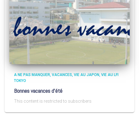
A NE PAS MANQUER
VACANCES
VIE AU JAPON
VIE AU LFI
TOKYO
Bonnes vacances d’été
This content is restricted to subscribers