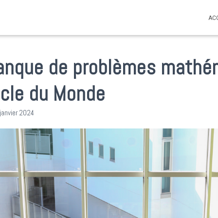
AC
 banque de problèmes math
icle du Monde
janvier 2024