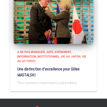
A NE PAS MANQUER
AEFE
EVÉNEMENT
INFORMATION
INSTITUTIONNEL
VIE AU JAPON
VIE
AU LFI TOKYO
Une distinction d’excellence pour Gilles
MASTALSKI
This content is restricted to subscribers