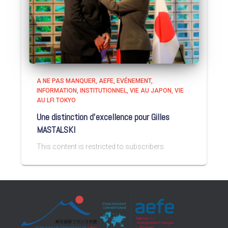
A NE PAS MANQUER
AEFE
EVÉNEMENT
INFORMATION
INSTITUTIONNEL
VIE AU JAPON
VIE
AU LFI TOKYO
Une distinction d’excellence pour Gilles
MASTALSKI
This content is restricted to subscribers