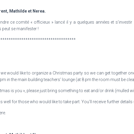
rent, Mathilde et Nerea.
indre ce comité « officieux » lancé il y a quelques années et s’invest
 peut se manifester !
*************************************
n, we would like to organize a Christmas party so we can get together on
 in the main building teachers’ lounge (at 8 pm the room must be clea
stmas is you », please just bring something to eat and/or drink (mulled w
 well for those who would like to take part. You’ll receive further details 
ere.