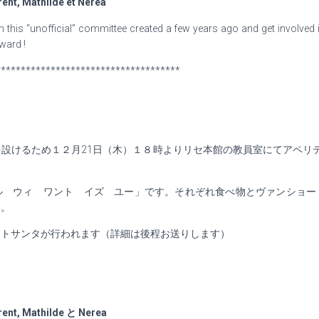
rent, Mathilde et Nerea
n this “unofficial” committee created a few years ago and get involve
ward !
*************************************
を設けるため１２月
21
日（木）１８時よりリセ本館の教員室にてアペリ
ル ウィ ワント イズ ユー」です。それぞれ食べ物とヴァンショー
い。
ットサンタが行われます（詳細は後程お送りします）
rent, Mathilde
と
Nerea