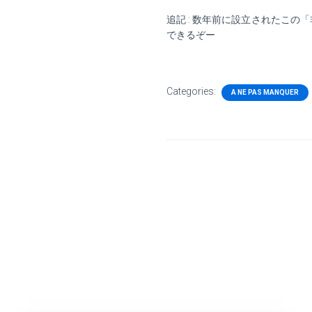
追記
:
数年前に設立されたこの「
できるぞー
Categories:
A NE PAS MANQUER