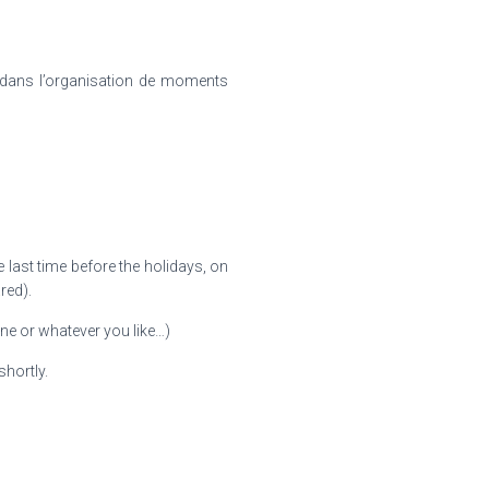
ir dans l’organisation de moments
e last time before the holidays, on
red).
ine or whatever you like…)
shortly.