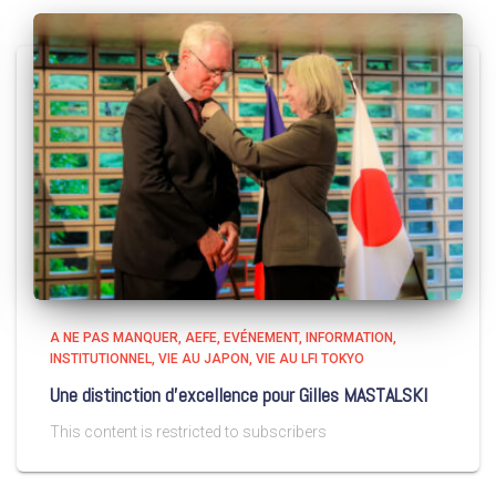
A NE PAS MANQUER
AEFE
EVÉNEMENT
INFORMATION
INSTITUTIONNEL
VIE AU JAPON
VIE AU LFI TOKYO
Une distinction d’excellence pour Gilles MASTALSKI
This content is restricted to subscribers