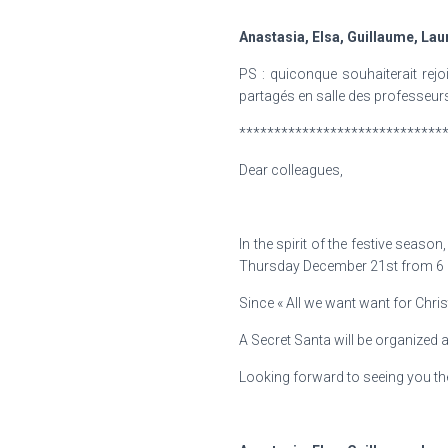
Anastasia, Elsa, Guillaume, Lau
PS : quiconque souhaiterait rejo
partagés en salle des professeurs
*****************************
Dear colleagues,
In the spirit of the festive seaso
Thursday December 21st from 6 pm
Since « All we want want for Chri
A Secret Santa will be organized as
Looking forward to seeing you th