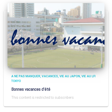
A NE PAS MANQUER
VACANCES
VIE AU JAPON
VIE AU LFI
TOKYO
Bonnes vacances d’été
This content is restricted to subscribers