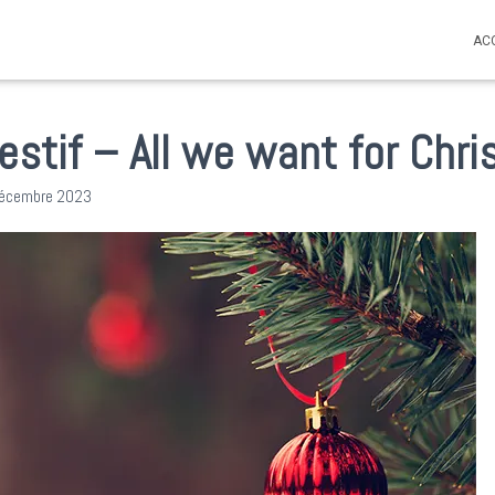
AC
stif – All we want for Chri
décembre 2023