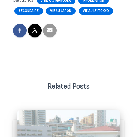
Categories:
A NE PAS MANQUER
INFORMATION
SECONDAIRE
VIE AU JAPON
VIE AU LFI TOKYO
Related Posts