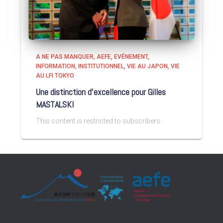
A NE PAS MANQUER
AEFE
EVÉNEMENT
INFORMATION
INSTITUTIONNEL
VIE AU JAPON
VIE
AU LFI TOKYO
Une distinction d’excellence pour Gilles
MASTALSKI
This content is restricted to subscribers