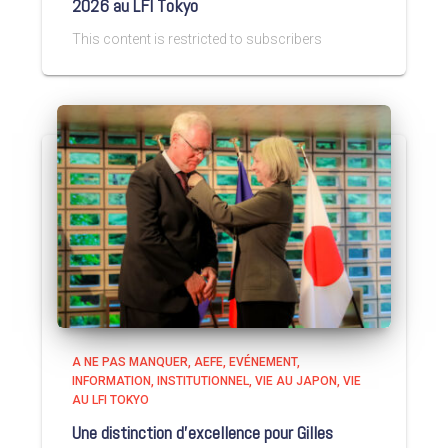
2026 au LFI Tokyo
This content is restricted to subscribers
A NE PAS MANQUER
AEFE
EVÉNEMENT
INFORMATION
INSTITUTIONNEL
VIE AU JAPON
VIE
AU LFI TOKYO
Une distinction d’excellence pour Gilles