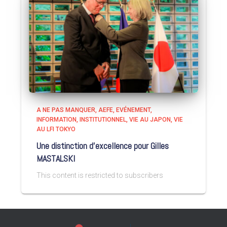
A NE PAS MANQUER
AEFE
EVÉNEMENT
INFORMATION
INSTITUTIONNEL
VIE AU JAPON
VIE
AU LFI TOKYO
Une distinction d’excellence pour Gilles
MASTALSKI
This content is restricted to subscribers