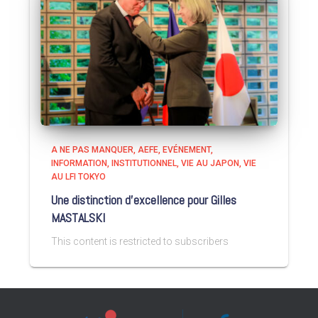
A NE PAS MANQUER
AEFE
EVÉNEMENT
INFORMATION
INSTITUTIONNEL
VIE AU JAPON
VIE
AU LFI TOKYO
Une distinction d’excellence pour Gilles
MASTALSKI
This content is restricted to subscribers