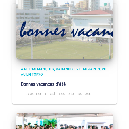
A NE PAS MANQUER
VACANCES
VIE AU JAPON
VIE
AU LFI TOKYO
Bonnes vacances d’été
This content is restricted to subscribers