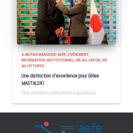
A NE PAS MANQUER
AEFE
EVÉNEMENT
INFORMATION
INSTITUTIONNEL
VIE AU JAPON
VIE
AU LFI TOKYO
Une distinction d’excellence pour Gilles
MASTALSKI
This content is restricted to subscribers