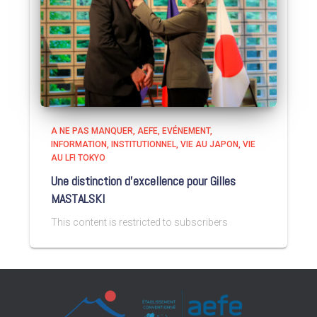
A NE PAS MANQUER
AEFE
EVÉNEMENT
INFORMATION
INSTITUTIONNEL
VIE AU JAPON
VIE
AU LFI TOKYO
Une distinction d’excellence pour Gilles
MASTALSKI
This content is restricted to subscribers