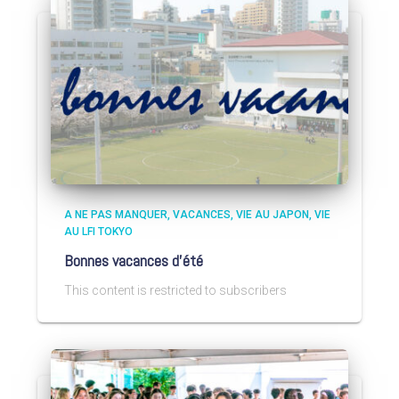
A NE PAS MANQUER
VACANCES
VIE AU JAPON
VIE
AU LFI TOKYO
Bonnes vacances d’été
This content is restricted to subscribers