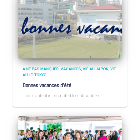
A NE PAS MANQUER
VACANCES
VIE AU JAPON
VIE
AU LFI TOKYO
Bonnes vacances d’été
This content is restricted to subscribers