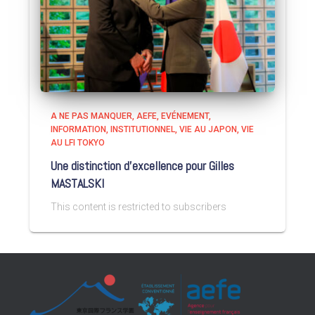
A NE PAS MANQUER
AEFE
EVÉNEMENT
INFORMATION
INSTITUTIONNEL
VIE AU JAPON
VIE
AU LFI TOKYO
Une distinction d’excellence pour Gilles
MASTALSKI
This content is restricted to subscribers