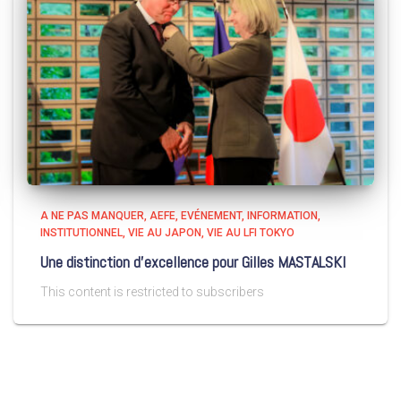
A NE PAS MANQUER
AEFE
EVÉNEMENT
INFORMATION
INSTITUTIONNEL
VIE AU JAPON
VIE AU LFI TOKYO
Une distinction d’excellence pour Gilles MASTALSKI
This content is restricted to subscribers