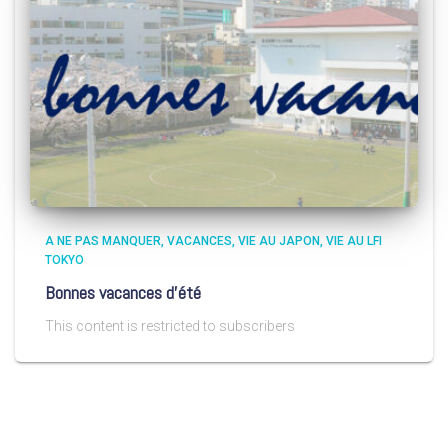
A NE PAS MANQUER
VACANCES
VIE AU JAPON
VIE AU LFI
TOKYO
Bonnes vacances d’été
This content is restricted to subscribers