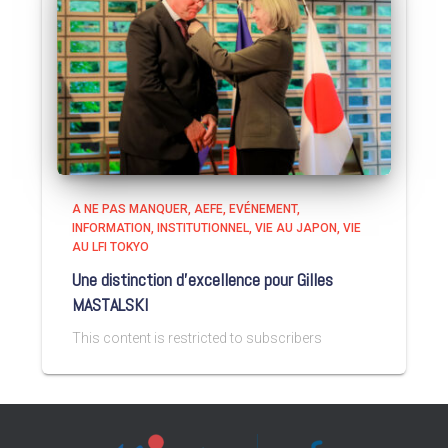
A NE PAS MANQUER
AEFE
EVÉNEMENT
INFORMATION
INSTITUTIONNEL
VIE AU JAPON
VIE
AU LFI TOKYO
Une distinction d’excellence pour Gilles
MASTALSKI
This content is restricted to subscribers