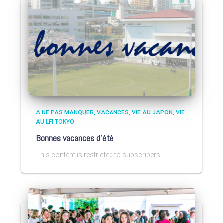
A NE PAS MANQUER
VACANCES
VIE AU JAPON
VIE
AU LFI TOKYO
Bonnes vacances d’été
This content is restricted to subscribers