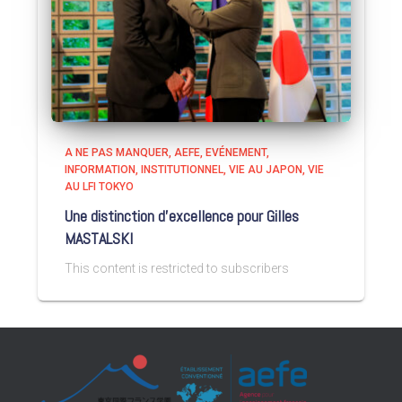
A NE PAS MANQUER
AEFE
EVÉNEMENT
INFORMATION
INSTITUTIONNEL
VIE AU JAPON
VIE
AU LFI TOKYO
Une distinction d’excellence pour Gilles
MASTALSKI
This content is restricted to subscribers