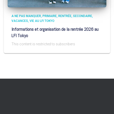
A NE PAS MANQUER
PRIMAIRE
RENTRÉE
SECONDAIRE
VACANCES
VIE AU LFI TOKYO
Informations et organisation de la rentrée 2026 au
LFI Tokyo
This content is restricted to subscribers