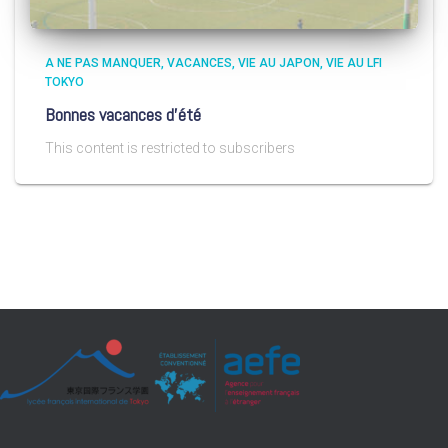
A NE PAS MANQUER
VACANCES
VIE AU JAPON
VIE AU LFI
TOKYO
Bonnes vacances d’été
This content is restricted to subscribers