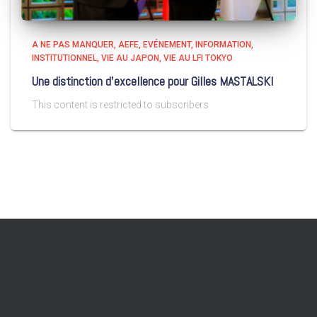
A NE PAS MANQUER
AEFE
EVÉNEMENT
INFORMATION
INSTITUTIONNEL
VIE AU JAPON
VIE AU LFI TOKYO
Une distinction d’excellence pour Gilles MASTALSKI
This content is restricted to subscribers