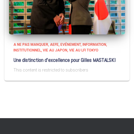
A NE PAS MANQUER
AEFE
EVÉNEMENT
INFORMATION
INSTITUTIONNEL
VIE AU JAPON
VIE AU LFI TOKYO
Une distinction d’excellence pour Gilles MASTALSKI
This content is restricted to subscribers