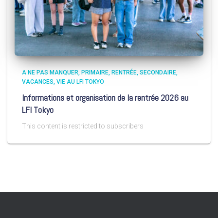
A NE PAS MANQUER
PRIMAIRE
RENTRÉE
SECONDAIRE
VACANCES
VIE AU LFI TOKYO
Informations et organisation de la rentrée 2026 au
LFI Tokyo
This content is restricted to subscribers