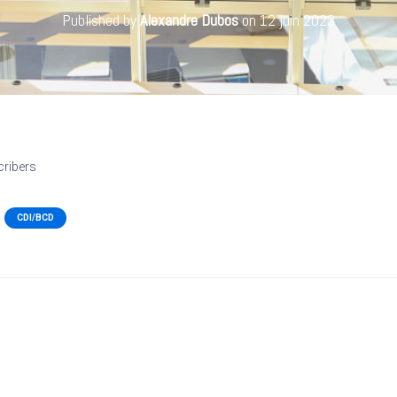
Published by
Alexandre Dubos
on
12 juin 2023
cribers
CDI/BCD