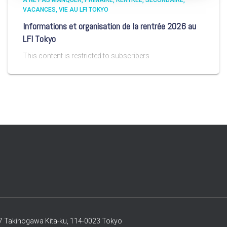
A NE PAS MANQUER
PRIMAIRE
RENTRÉE
SECONDAIRE
VACANCES
VIE AU LFI TOKYO
Informations et organisation de la rentrée 2026 au
LFI Tokyo
This content is restricted to subscribers
-37 Takinogawa Kita-ku, 114-0023 Tokyo