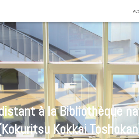
AC
 distant à la Bibliothèque na
(Kokuritsu Kokkai Toshokan