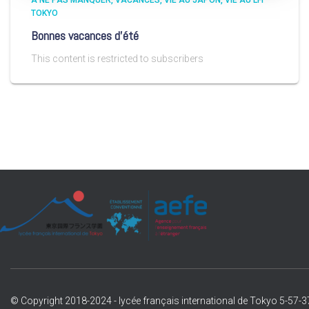
A NE PAS MANQUER
VACANCES
VIE AU JAPON
VIE AU LFI
TOKYO
Bonnes vacances d’été
This content is restricted to subscribers
© Copyright 2018-2024 - lycée français international de Tokyo 5-57