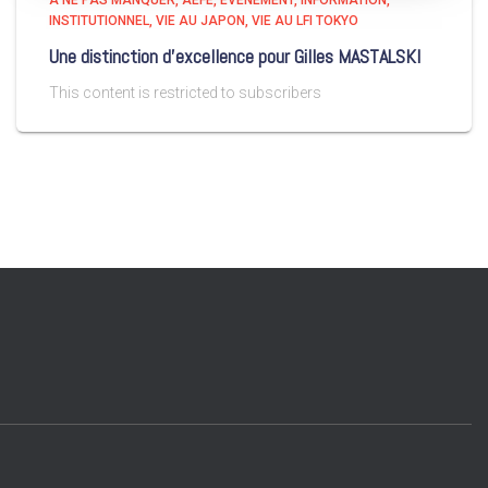
A NE PAS MANQUER
AEFE
EVÉNEMENT
INFORMATION
INSTITUTIONNEL
VIE AU JAPON
VIE AU LFI TOKYO
Une distinction d’excellence pour Gilles MASTALSKI
This content is restricted to subscribers