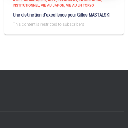
A NE PAS MANQUER
AEFE
EVÉNEMENT
INFORMATION
INSTITUTIONNEL
VIE AU JAPON
VIE AU LFI TOKYO
Une distinction d’excellence pour Gilles MASTALSKI
This content is restricted to subscribers