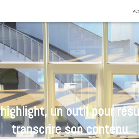
AC
o highlight, un outil pour ré
transcrire son contenu