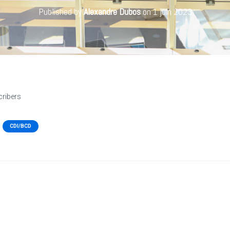
Published by
Alexandre Dubos
on
1 juin 2023
cribers
CDI/BCD