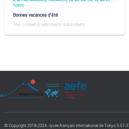
A NE PAS MANQUER
VACANCES
VIE AU JAPON
VIE AU LFI
TOKYO
Bonnes vacances d’été
This content is restricted to subscribers
© Copyright 2018-2024 - lycée français international de Tokyo 5-57