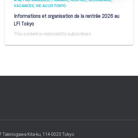
A NE PAS MANQUER
PRIMAIRE
RENTRÉE
SECONDAIRE
VACANCES
VIE AU LFI TOKYO
Informations et organisation de la rentrée 2026 au
LFI Tokyo
This content is restricted to subscribers
-37 Takinogawa Kita-ku, 114-0023 Tokyo