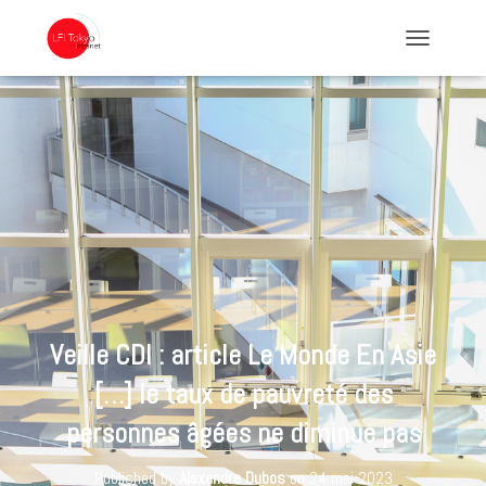
TOGGLE NA
Veille CDI : article Le Monde En Asie
[…] le taux de pauvreté des
personnes âgées ne diminue pas
Published by
Alexandre Dubos
on
24 mai 2023