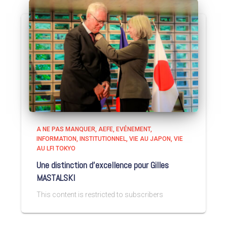
A NE PAS MANQUER
AEFE
EVÉNEMENT
INFORMATION
INSTITUTIONNEL
VIE AU JAPON
VIE
AU LFI TOKYO
Une distinction d’excellence pour Gilles
MASTALSKI
This content is restricted to subscribers