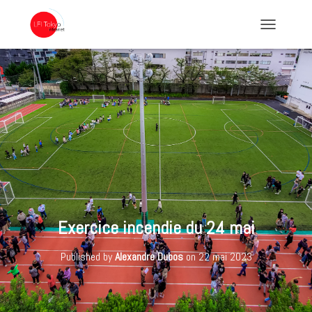
TOGGLE NA
Exercice incendie du 24 mai
Published by
Alexandre Dubos
on
22 mai 2023