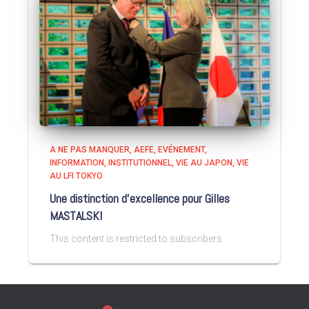
A NE PAS MANQUER
AEFE
EVÉNEMENT
INFORMATION
INSTITUTIONNEL
VIE AU JAPON
VIE
AU LFI TOKYO
Une distinction d’excellence pour Gilles
MASTALSKI
This content is restricted to subscribers