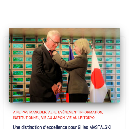
A NE PAS MANQUER
AEFE
EVÉNEMENT
INFORMATION
INSTITUTIONNEL
VIE AU JAPON
VIE AU LFI TOKYO
Une distinction d’excellence pour Gilles MASTALSKI