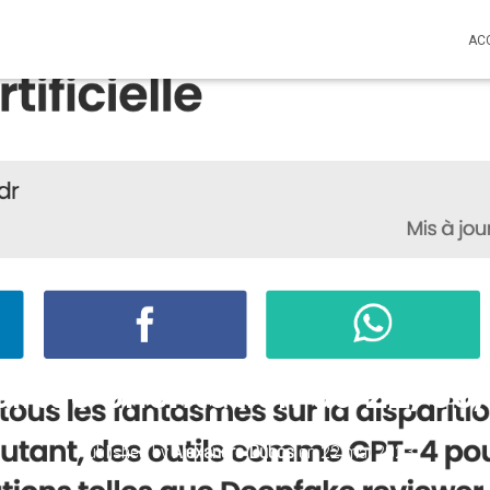
AC
alités orientation du 22/05
Published by
Alexandre Dubos
on
22 mai 2023