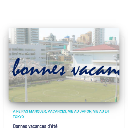
A NE PAS MANQUER
VACANCES
VIE AU JAPON
VIE AU LFI
TOKYO
Bonnes vacances d’été