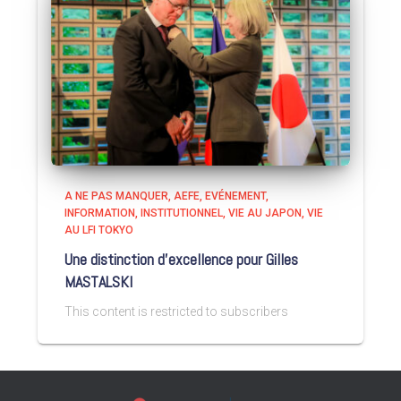
A NE PAS MANQUER
AEFE
EVÉNEMENT
INFORMATION
INSTITUTIONNEL
VIE AU JAPON
VIE
AU LFI TOKYO
Une distinction d’excellence pour Gilles
MASTALSKI
This content is restricted to subscribers