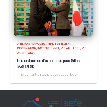
A NE PAS MANQUER
AEFE
EVÉNEMENT
INFORMATION
INSTITUTIONNEL
VIE AU JAPON
VIE
AU LFI TOKYO
Une distinction d’excellence pour Gilles
MASTALSKI
This content is restricted to subscribers