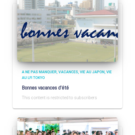
A NE PAS MANQUER
VACANCES
VIE AU JAPON
VIE
AU LFI TOKYO
Bonnes vacances d’été
This content is restricted to subscribers