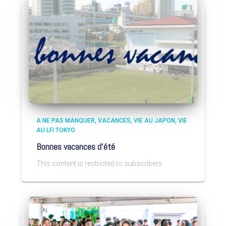
A NE PAS MANQUER
VACANCES
VIE AU JAPON
VIE
AU LFI TOKYO
Bonnes vacances d’été
This content is restricted to subscribers