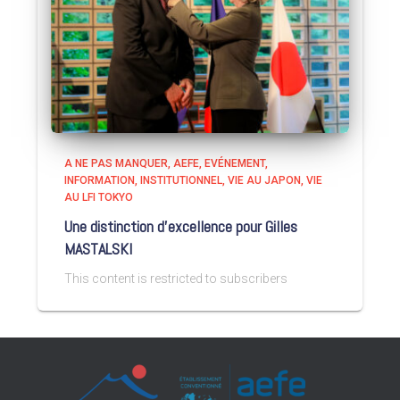
A NE PAS MANQUER
AEFE
EVÉNEMENT
INFORMATION
INSTITUTIONNEL
VIE AU JAPON
VIE
AU LFI TOKYO
Une distinction d’excellence pour Gilles
MASTALSKI
This content is restricted to subscribers