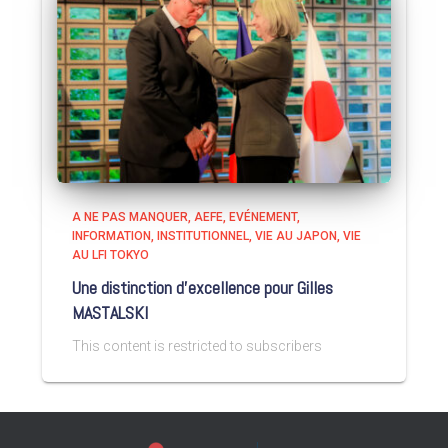
A NE PAS MANQUER
AEFE
EVÉNEMENT
INFORMATION
INSTITUTIONNEL
VIE AU JAPON
VIE
AU LFI TOKYO
Une distinction d’excellence pour Gilles
MASTALSKI
This content is restricted to subscribers