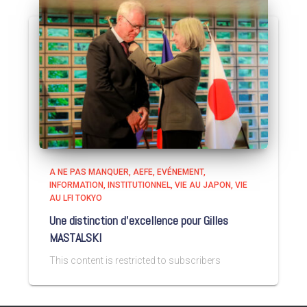
A NE PAS MANQUER
AEFE
EVÉNEMENT
INFORMATION
INSTITUTIONNEL
VIE AU JAPON
VIE
AU LFI TOKYO
Une distinction d’excellence pour Gilles
MASTALSKI
This content is restricted to subscribers