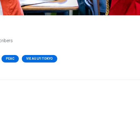
cribers
PEAC
VIE AU LFI TOKYO