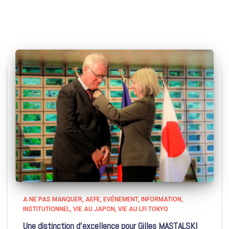
A NE PAS MANQUER
AEFE
EVÉNEMENT
INFORMATION
INSTITUTIONNEL
VIE AU JAPON
VIE AU LFI TOKYO
Une distinction d’excellence pour Gilles MASTALSKI