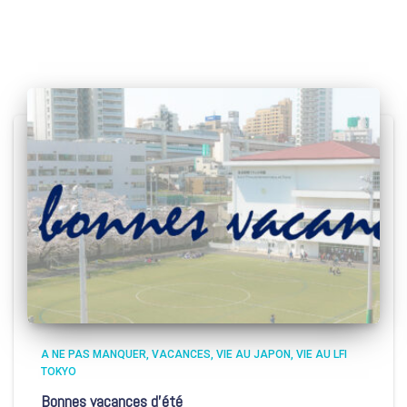
A NE PAS MANQUER
VACANCES
VIE AU JAPON
VIE AU LFI
TOKYO
Bonnes vacances d’été