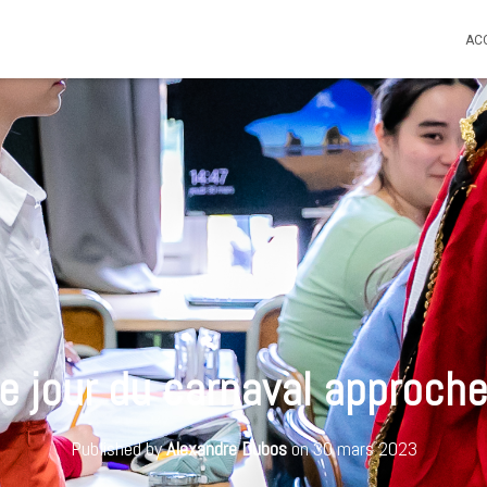
AC
e jour du carnaval approche
Published by
Alexandre Dubos
on
30 mars 2023