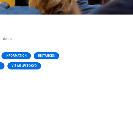
cribers
INFORMATION
INSTANCES
N
VIE AU LFI TOKYO