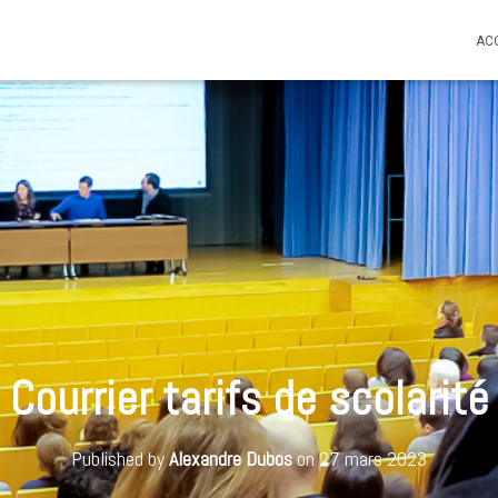
AC
Courrier tarifs de scolarité
Published by
Alexandre Dubos
on
27 mars 2023