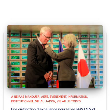
A NE PAS MANQUER
AEFE
EVÉNEMENT
INFORMATION
INSTITUTIONNEL
VIE AU JAPON
VIE AU LFI TOKYO
Une distinction d’excellence pour Gilles MASTALSKI