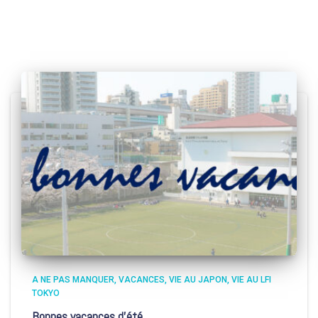
A NE PAS MANQUER
VACANCES
VIE AU JAPON
VIE AU LFI
TOKYO
Bonnes vacances d’été