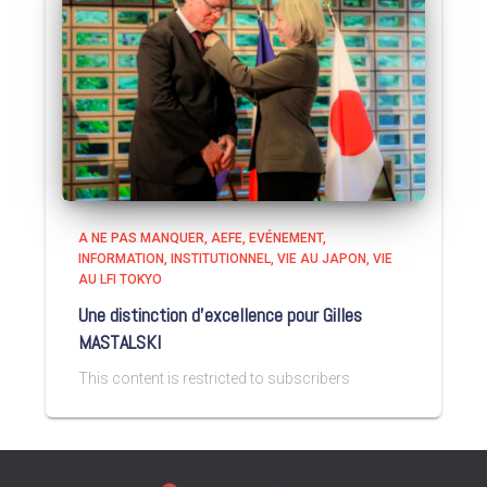
A NE PAS MANQUER
AEFE
EVÉNEMENT
INFORMATION
INSTITUTIONNEL
VIE AU JAPON
VIE
AU LFI TOKYO
Une distinction d’excellence pour Gilles
MASTALSKI
This content is restricted to subscribers