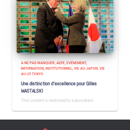
A NE PAS MANQUER
AEFE
EVÉNEMENT
INFORMATION
INSTITUTIONNEL
VIE AU JAPON
VIE
AU LFI TOKYO
Une distinction d’excellence pour Gilles
MASTALSKI
This content is restricted to subscribers