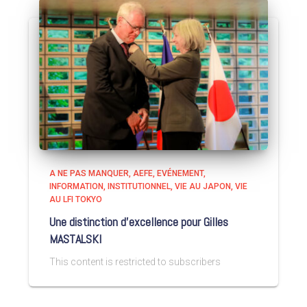
A NE PAS MANQUER
AEFE
EVÉNEMENT
INFORMATION
INSTITUTIONNEL
VIE AU JAPON
VIE
AU LFI TOKYO
Une distinction d’excellence pour Gilles
MASTALSKI
This content is restricted to subscribers