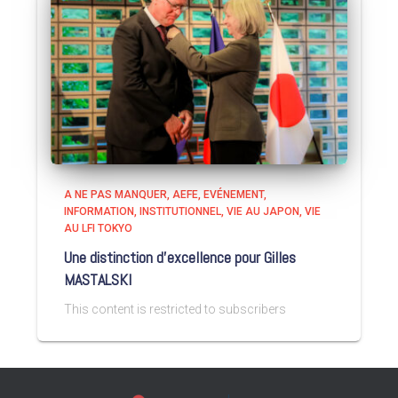
A NE PAS MANQUER
AEFE
EVÉNEMENT
INFORMATION
INSTITUTIONNEL
VIE AU JAPON
VIE
AU LFI TOKYO
Une distinction d’excellence pour Gilles
MASTALSKI
This content is restricted to subscribers