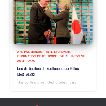
A NE PAS MANQUER
AEFE
EVÉNEMENT
INFORMATION
INSTITUTIONNEL
VIE AU JAPON
VIE
AU LFI TOKYO
Une distinction d’excellence pour Gilles
MASTALSKI
This content is restricted to subscribers