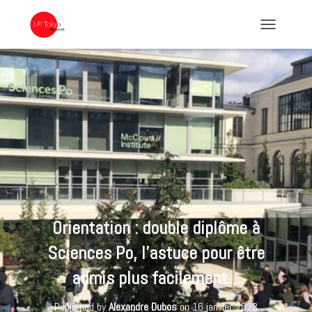
TOGGLE NA
Orientation : double diplôme à
Sciences Po, l’astuce pour être
admis plus facilement…
Published by
Alexandre Dubos
on
16 janvier 2023