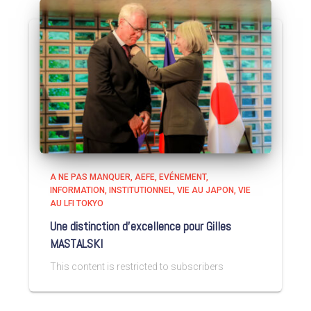
A NE PAS MANQUER
AEFE
EVÉNEMENT
INFORMATION
INSTITUTIONNEL
VIE AU JAPON
VIE
AU LFI TOKYO
Une distinction d’excellence pour Gilles
MASTALSKI
This content is restricted to subscribers