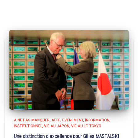
A NE PAS MANQUER
AEFE
EVÉNEMENT
INFORMATION
INSTITUTIONNEL
VIE AU JAPON
VIE AU LFI TOKYO
Une distinction d’excellence pour Gilles MASTALSKI