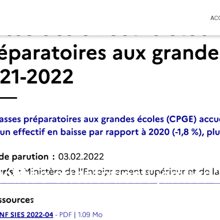
AC
alités orientation : janvier
Published by
Alexandre Dubos
on
11 janvier 2023