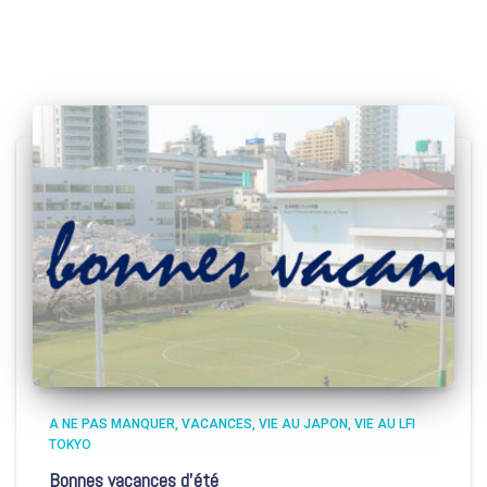
A NE PAS MANQUER
VACANCES
VIE AU JAPON
VIE AU LFI
TOKYO
Bonnes vacances d’été