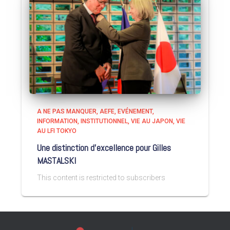
A NE PAS MANQUER
AEFE
EVÉNEMENT
INFORMATION
INSTITUTIONNEL
VIE AU JAPON
VIE
AU LFI TOKYO
Une distinction d’excellence pour Gilles
MASTALSKI
This content is restricted to subscribers