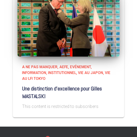
A NE PAS MANQUER
AEFE
EVÉNEMENT
INFORMATION
INSTITUTIONNEL
VIE AU JAPON
VIE
AU LFI TOKYO
Une distinction d’excellence pour Gilles
MASTALSKI
This content is restricted to subscribers