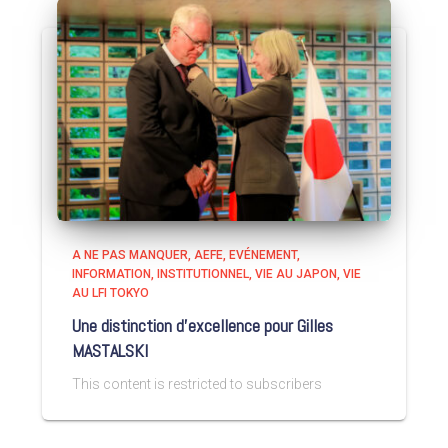
A NE PAS MANQUER
AEFE
EVÉNEMENT
INFORMATION
INSTITUTIONNEL
VIE AU JAPON
VIE
AU LFI TOKYO
Une distinction d’excellence pour Gilles
MASTALSKI
This content is restricted to subscribers