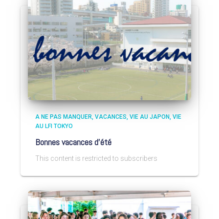
A NE PAS MANQUER
VACANCES
VIE AU JAPON
VIE
AU LFI TOKYO
Bonnes vacances d’été
This content is restricted to subscribers