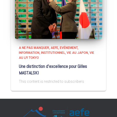
A NE PAS MANQUER
AEFE
EVÉNEMENT
INFORMATION
INSTITUTIONNEL
VIE AU JAPON
VIE
AU LFI TOKYO
Une distinction d’excellence pour Gilles
MASTALSKI
This content is restricted to subscribers