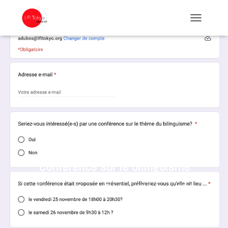
TOGGLE NA
Conférence sur le bilinguisme
Published by
Alexandre Dubos
on
11 novembre 2022