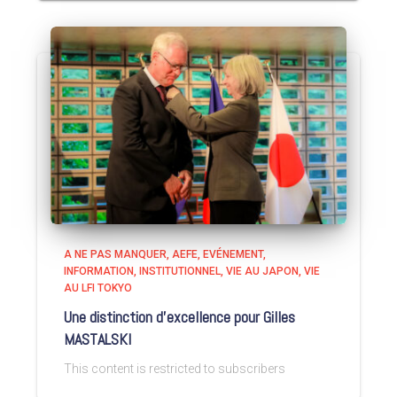
A NE PAS MANQUER
AEFE
EVÉNEMENT
INFORMATION
INSTITUTIONNEL
VIE AU JAPON
VIE
AU LFI TOKYO
Une distinction d’excellence pour Gilles
MASTALSKI
This content is restricted to subscribers