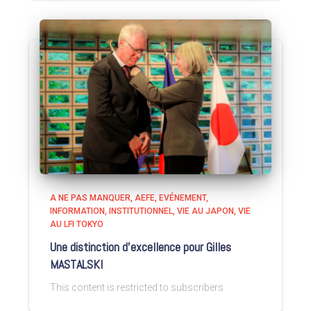
A NE PAS MANQUER
AEFE
EVÉNEMENT
INFORMATION
INSTITUTIONNEL
VIE AU JAPON
VIE
AU LFI TOKYO
Une distinction d’excellence pour Gilles
MASTALSKI
This content is restricted to subscribers