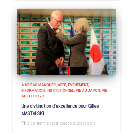
A NE PAS MANQUER
AEFE
EVÉNEMENT
INFORMATION
INSTITUTIONNEL
VIE AU JAPON
VIE
AU LFI TOKYO
Une distinction d’excellence pour Gilles
MASTALSKI
This content is restricted to subscribers