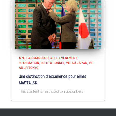
A NE PAS MANQUER
AEFE
EVÉNEMENT
INFORMATION
INSTITUTIONNEL
VIE AU JAPON
VIE
AU LFI TOKYO
Une distinction d’excellence pour Gilles
MASTALSKI
This content is restricted to subscribers