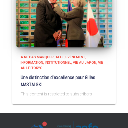
A NE PAS MANQUER
AEFE
EVÉNEMENT
INFORMATION
INSTITUTIONNEL
VIE AU JAPON
VIE
AU LFI TOKYO
Une distinction d’excellence pour Gilles
MASTALSKI
This content is restricted to subscribers