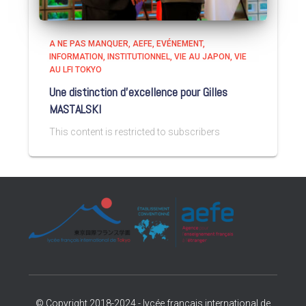
A NE PAS MANQUER
AEFE
EVÉNEMENT
INFORMATION
INSTITUTIONNEL
VIE AU JAPON
VIE
AU LFI TOKYO
Une distinction d’excellence pour Gilles
MASTALSKI
This content is restricted to subscribers
© Copyright 2018-2024 - lycée français international de