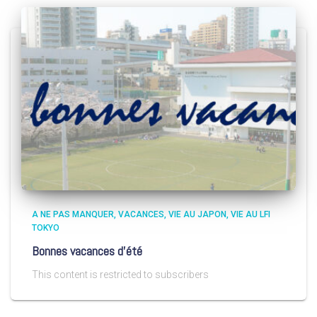
A NE PAS MANQUER
VACANCES
VIE AU JAPON
VIE AU LFI
TOKYO
Bonnes vacances d’été
This content is restricted to subscribers