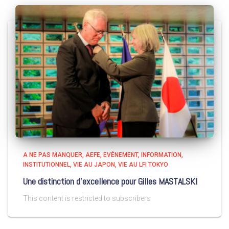
A NE PAS MANQUER
AEFE
EVÉNEMENT
INFORMATION
INSTITUTIONNEL
VIE AU JAPON
VIE AU LFI TOKYO
Une distinction d’excellence pour Gilles MASTALSKI
This content is restricted to subscribers