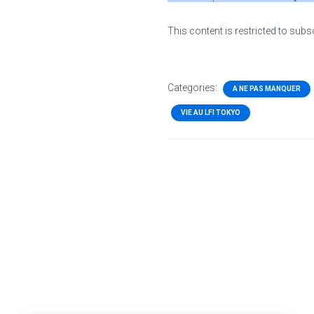
This content is restricted to subs
Categories:
A NE PAS MANQUER
VIE AU LFI TOKYO