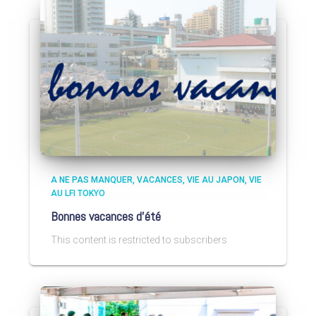
A NE PAS MANQUER
VACANCES
VIE AU JAPON
VIE
AU LFI TOKYO
Bonnes vacances d’été
This content is restricted to subscribers