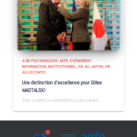
A NE PAS MANQUER
AEFE
EVÉNEMENT
INFORMATION
INSTITUTIONNEL
VIE AU JAPON
VIE
AU LFI TOKYO
Une distinction d’excellence pour Gilles
MASTALSKI
This content is restricted to subscribers